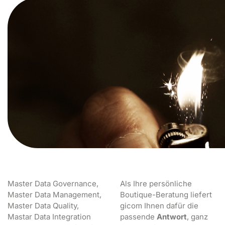
Master Data Governance,
Als Ihre persönliche
Master Data Management,
Boutique-Beratung liefert
Master Data Quality,
gicom Ihnen dafür die
Mastar Data Integration
passende
Antwort
, ganz